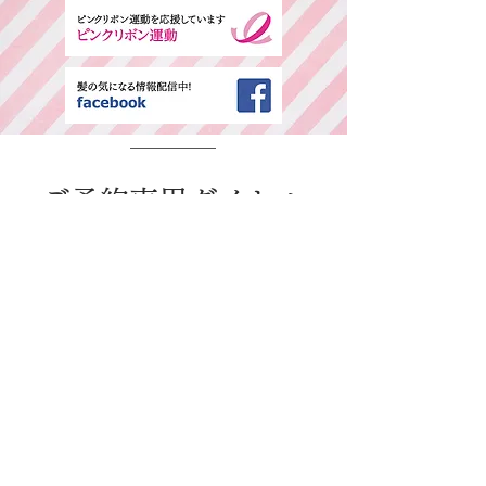
​ご予約専用ダイヤル
所在地・営業時間
千葉県中央区春日2-25-11 古島ビル3F(西
千葉駅西口より徒歩1分)
平日：AM9:00～PM6:00 / 日・祭日：
AM9:00～PM6:00
休日：毎週火曜、第二、第三水曜日