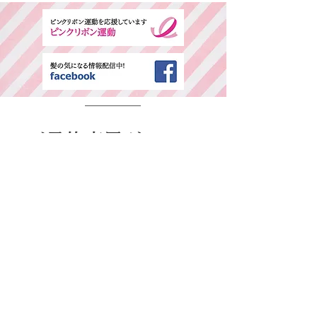
​ご予約専用ダイヤル
所在地・営業時間
千葉県中央区春日2-25-11 古島ビル3F(西
千葉駅西口より徒歩1分)
平日：AM9:00～PM6:00 / 日・祭日：
AM9:00～PM6:00
休日：毎週火曜、第二、第三水曜日