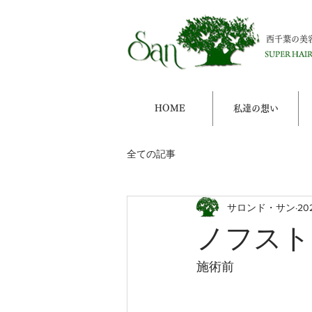
西千葉の美
HOME
私達の想い
全ての記事
サロンド・サン
20
ノフスト
施術前