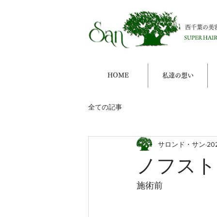
西千葉の美
HOME
私達の想い
全ての記事
サロンド・サン
20
ノフスト
施術前