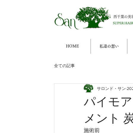
西千葉の美
HOME
私達の想い
全ての記事
サロンド・サン
20
パイモア
メント 
施術前