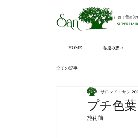
西千葉の美
HOME
私達の想い
全ての記事
サロンド・サン
20
プチ色葉
施術前