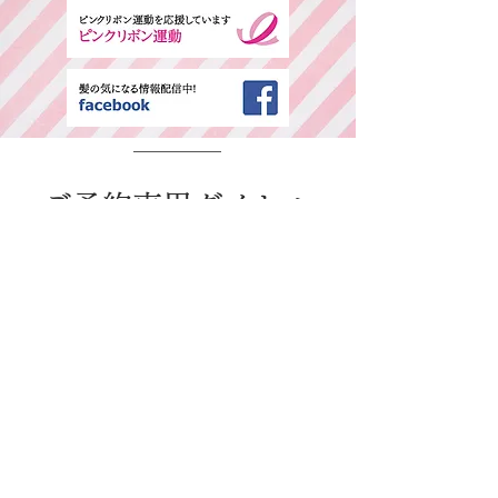
​ご予約専用ダイヤル
所在地・営業時間
千葉県中央区春日2-25-11 古島ビル3F(西
千葉駅西口より徒歩1分)
平日：AM9:00～PM6:00 / 日・祭日：
AM9:00～PM6:00
休日：毎週火曜、第二、第三水曜日