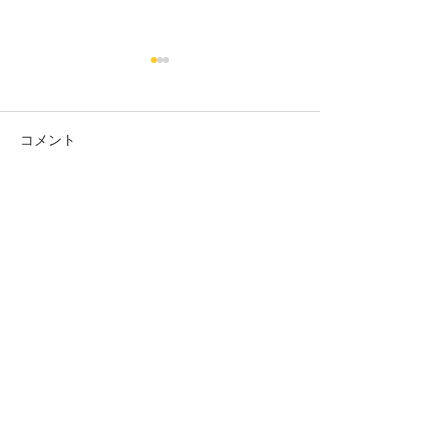
コメント
カット
カラー カット
コメントを追加…