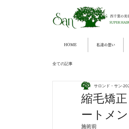
西千葉の美
HOME
私達の想い
全ての記事
サロンド・サン
20
縮毛矯正
ートメン
施術前