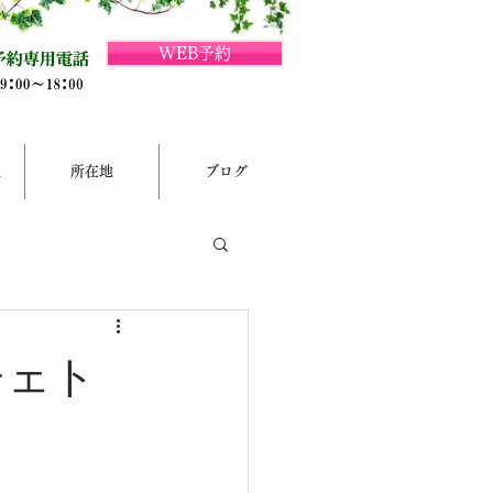
WEB予約
集
所在地
ブログ
チェト