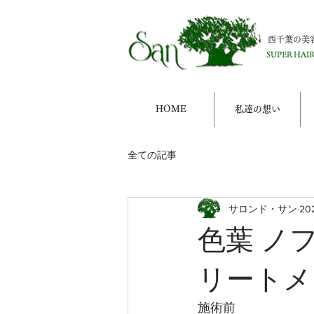
西千葉の美
HOME
私達の想い
全ての記事
サロンド・サン
20
色葉 ノ
リートメ
施術前