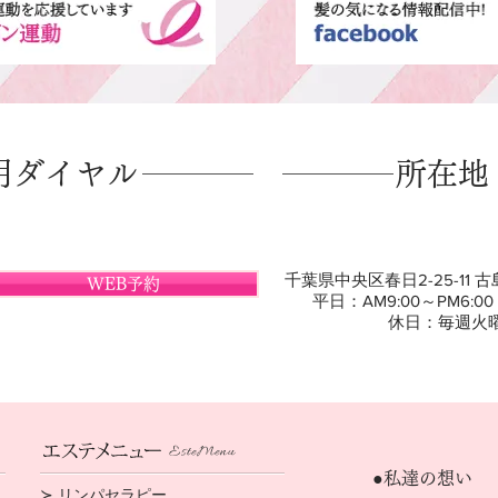
用ダイヤル
所在地
千葉県中央区春日2-25-11 
WEB予約
平日：AM9:00～PM6:00
休日：毎週火
●私達の想い
​≻ リンパセラピー