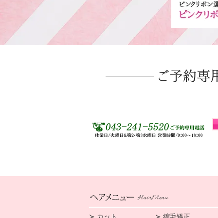
​ご予約専
≻ カット
​≻ 縮毛矯正