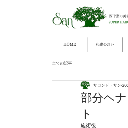
西千葉の美
HOME
私達の想い
全ての記事
サロンド・サン
20
部分ヘナ
ト
施術後