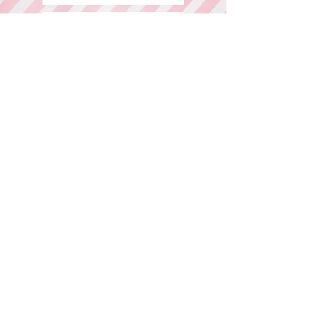
​ご予約専用ダイヤル
所在地・営業時間
千葉県中央区春日2-25-11 古島ビル3F(西
千葉駅西口より徒歩1分)
平日：AM9:00～PM6:00 / 日・祭日：
AM9:00～PM6:00
休日：毎週火曜、第二、第三水曜日
WEB予約