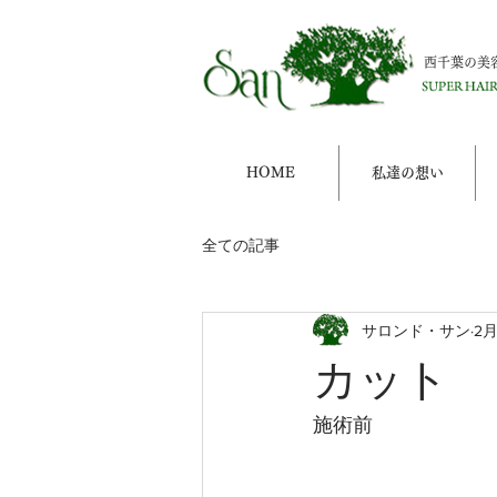
西千葉の美
HOME
私達の想い
全ての記事
サロンド・サン
2
カット
施術前