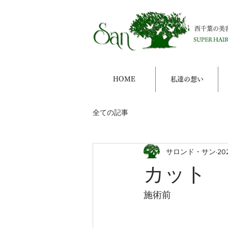
西千葉の美
HOME
私達の想い
全ての記事
サロンド・サン
20
カット
施術前