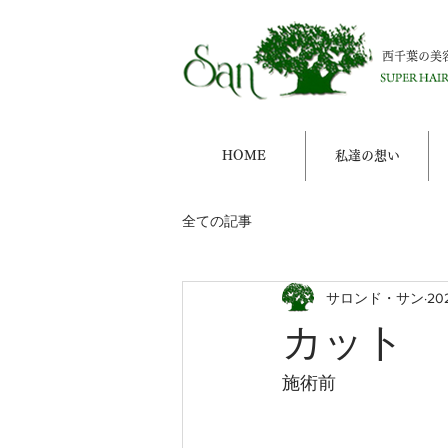
西千葉の美
HOME
私達の想い
全ての記事
サロンド・サン
20
カット
施術前