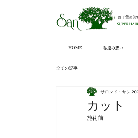
西千葉の美
HOME
私達の想い
全ての記事
サロンド・サン
20
カット
施術前