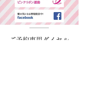
​ご予約専用ダイヤル
所在地・営業時間
千葉県中央区春日2-25-11 古島ビル3F(西
千葉駅西口より徒歩1分)
平日：AM9:00～PM6:00 / 日・祭日：
AM9:00～PM6:00
休日：毎週火曜、第二、第三水曜日